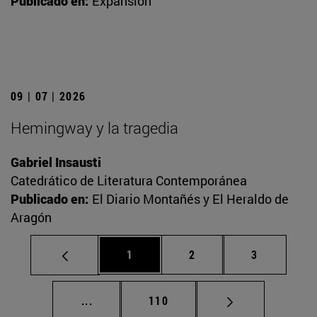
Publicado en:
Expansión
09 | 07 | 2026
Hemingway y la tragedia
Gabriel Insausti
Catedrático de Literatura Contemporánea
Publicado en:
El Diario Montañés y El Heraldo de
Aragón
Página
Página
Página
1
2
3
Páginas intermedias Use TAB para desplaz
Página
...
110