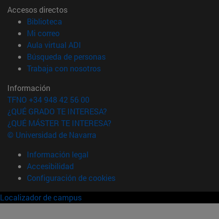
Accesos directos
(abre en nueva ventana)
Biblioteca
(abre en nueva ventana)
Mi correo
(abre en nueva ventana)
Aula virtual ADI
(abre en nueva ventana)
Búsqueda de personas
(abre en nueva ventana)
Trabaja con nosotros
Información
TFNO +34 948 42 56 00
¿QUÉ GRADO TE INTERESA?
¿QUÉ MÁSTER TE INTERESA?
© Universidad de Navarra
Información legal
Accesibilidad
Configuración de cookies
Localizador de campus