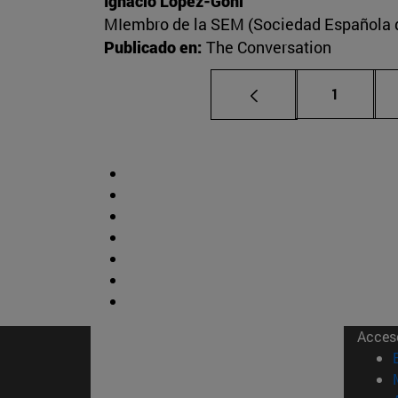
Ignacio López-Goñi
MIembro de la SEM (Sociedad Española de
Publicado en:
The Conversation
Página
1
Acces