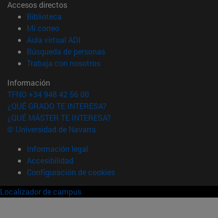
Accesos directos
(abre en nueva ventana)
Biblioteca
(abre en nueva ventana)
Mi correo
(abre en nueva ventana)
Aula virtual ADI
(abre en nueva ventana)
Búsqueda de personas
(abre en nueva ventana)
Trabaja con nosotros
Información
TFNO +34 948 42 56 00
¿QUÉ GRADO TE INTERESA?
¿QUÉ MÁSTER TE INTERESA?
© Universidad de Navarra
Información legal
Accesibilidad
Configuración de cookies
Localizador de campus