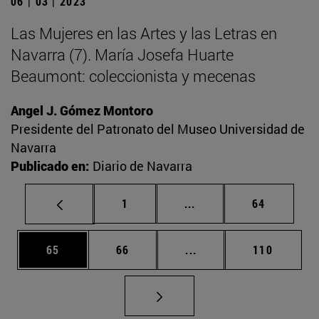
06 | 03 | 2023
Las Mujeres en las Artes y las Letras en
Navarra (7). María Josefa Huarte
Beaumont: coleccionista y mecenas
Angel J. Gómez Montoro
Presidente del Patronato del Museo Universidad de
Navarra
Publicado en:
Diario de Navarra
Página
Páginas intermedias Us
Página
1
...
64
Página
Página
Páginas intermedias U
Página
65
66
...
110