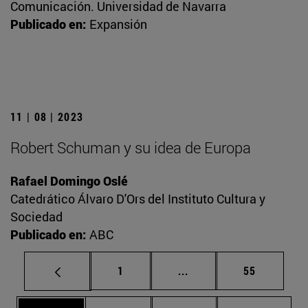
Comunicación. Universidad de Navarra
Publicado en:
Expansión
11 | 08 | 2023
Robert Schuman y su idea de Europa
Rafael Domingo Oslé
Catedrático Álvaro D'Ors del Instituto Cultura y
Sociedad
Publicado en:
ABC
Página
Páginas intermedias Us
Página
1
...
55