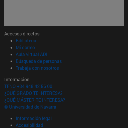
Accesos directos
(abre en nueva ventana)
Biblioteca
(abre en nueva ventana)
Mi correo
(abre en nueva ventana)
Aula virtual ADI
(abre en nueva ventana)
Búsqueda de personas
(abre en nueva ventana)
Trabaja con nosotros
Información
TFNO +34 948 42 56 00
¿QUÉ GRADO TE INTERESA?
¿QUÉ MÁSTER TE INTERESA?
© Universidad de Navarra
Información legal
Accesibilidad