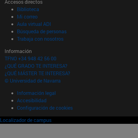
Accesos directos
(abre en nueva ventana)
Biblioteca
(abre en nueva ventana)
Mi correo
(abre en nueva ventana)
Aula virtual ADI
(abre en nueva ventana)
Búsqueda de personas
(abre en nueva ventana)
Trabaja con nosotros
Información
TFNO +34 948 42 56 00
¿QUÉ GRADO TE INTERESA?
¿QUÉ MÁSTER TE INTERESA?
© Universidad de Navarra
Información legal
Accesibilidad
Configuración de cookies
Localizador de campus