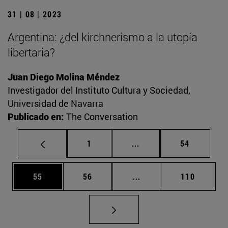
31 | 08 | 2023
Argentina: ¿del kirchnerismo a la utopía
libertaria?
Juan Diego Molina Méndez
Investigador del Instituto Cultura y Sociedad,
Universidad de Navarra
Publicado en:
The Conversation
Página
Páginas intermedias Us
Página
1
...
54
Página
Página
Páginas intermedias U
Página
55
56
...
110