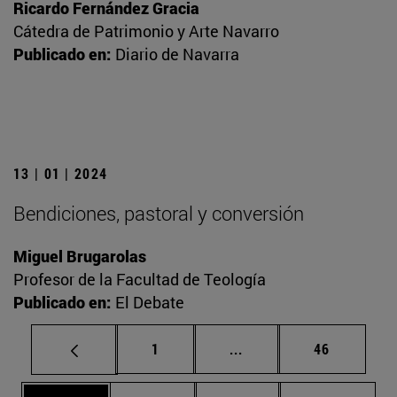
Ricardo Fernández Gracia
Cátedra de Patrimonio y Arte Navarro
Publicado en:
Diario de Navarra
13 | 01 | 2024
Bendiciones, pastoral y conversión
Miguel Brugarolas
Profesor de la Facultad de Teología
Publicado en:
El Debate
Página
Páginas intermedias Us
Página
1
...
46