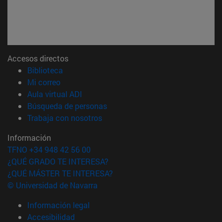
Accesos directos
(abre en nueva ventana)
Biblioteca
(abre en nueva ventana)
Mi correo
(abre en nueva ventana)
Aula virtual ADI
(abre en nueva ventana)
Búsqueda de personas
(abre en nueva ventana)
Trabaja con nosotros
Información
TFNO +34 948 42 56 00
¿QUÉ GRADO TE INTERESA?
¿QUÉ MÁSTER TE INTERESA?
© Universidad de Navarra
Información legal
Accesibilidad