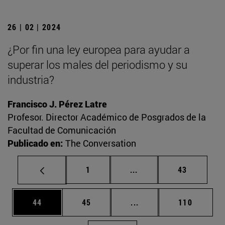
26 | 02 | 2024
¿Por fin una ley europea para ayudar a
superar los males del periodismo y su
industria?
Francisco J. Pérez Latre
Profesor. Director Académico de Posgrados de la
Facultad de Comunicación
Publicado en:
The Conversation
Página
Páginas intermedias Us
Página
1
...
43
Página
Página
Páginas intermedias U
Página
44
45
...
110