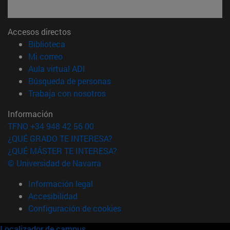
Accesos directos
(abre en nueva ventana)
Biblioteca
(abre en nueva ventana)
Mi correo
(abre en nueva ventana)
Aula virtual ADI
(abre en nueva ventana)
Búsqueda de personas
(abre en nueva ventana)
Trabaja con nosotros
Información
TFNO +34 948 42 56 00
¿QUÉ GRADO TE INTERESA?
¿QUÉ MÁSTER TE INTERESA?
© Universidad de Navarra
Información legal
Accesibilidad
Configuración de cookies
Localizador de campus