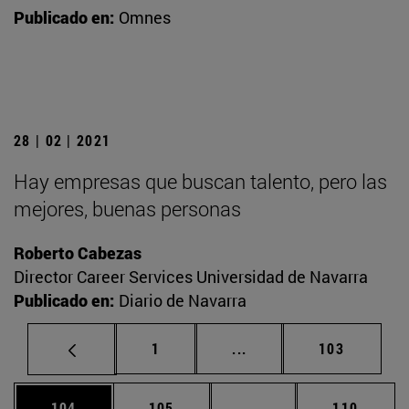
Publicado en:
Omnes
28 | 02 | 2021
Hay empresas que buscan talento, pero las
mejores, buenas personas
Roberto Cabezas
Director Career Services Universidad de Navarra
Publicado en:
Diario de Navarra
Página
Páginas intermedias Us
Página
1
...
103
Página
Página
Páginas intermedias 
Página
104
105
...
110