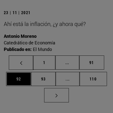
23 | 11 | 2021
Ahí está la inflación, ¿y ahora qué?
Antonio Moreno
Catedrático de Economía
Publicado en:
El Mundo
Página
Páginas intermedias Us
Página
1
...
91
Página
Página
Páginas intermedias U
Página
92
93
...
110