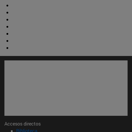
Accesos directos
(abre en nueva ventana)
Biblioteca