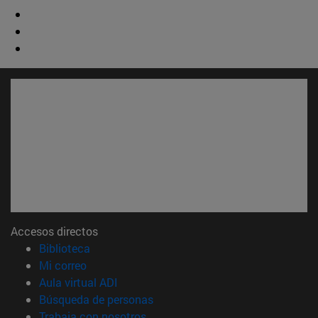
Accesos directos
(abre en nueva ventana)
Biblioteca
(abre en nueva ventana)
Mi correo
(abre en nueva ventana)
Aula virtual ADI
(abre en nueva ventana)
Búsqueda de personas
(abre en nueva ventana)
Trabaja con nosotros