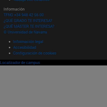
Información
TFNO +34 948 42 56 00
¿QUÉ GRADO TE INTERESA?
¿QUÉ MÁSTER TE INTERESA?
© Universidad de Navarra
Información legal
Accesibilidad
Configuración de cookies
Localizador de campus