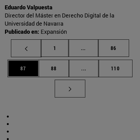
Eduardo Valpuesta
Director del Máster en Derecho Digital de la
Universidad de Navarra
Publicado en:
Expansión
Página
Páginas intermedias Us
Página
1
...
86
Página
Página
Páginas intermedias U
Página
87
88
...
110