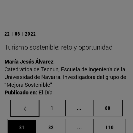
22 | 06 | 2022
Turismo sostenible: reto y oportunidad
María Jesús Álvarez
Catedrática de Tecnun, Escuela de Ingeniería de la
Universidad de Navarra. Investigadora del grupo de
“Mejora Sostenible”
Publicado en:
El Día
Página
Páginas intermedias Us
Página
1
...
80
Página
Página
Páginas intermedias U
Página
81
82
...
110