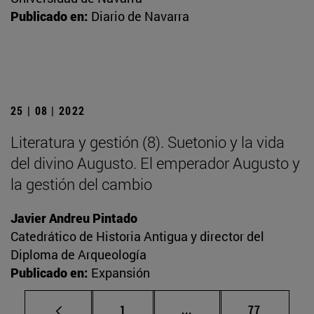
Publicado en:
Diario de Navarra
25 | 08 | 2022
Literatura y gestión (8). Suetonio y la vida
del divino Augusto. El emperador Augusto y
la gestión del cambio
Javier Andreu Pintado
Catedrático de Historia Antigua y director del
Diploma de Arqueología
Publicado en:
Expansión
Página
Páginas intermedias Us
Página
1
...
77