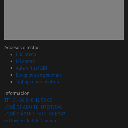
Accesos directos
(abre en nueva ventana)
Biblioteca
(abre en nueva ventana)
Mi correo
(abre en nueva ventana)
Aula virtual ADI
(abre en nueva ventana)
Búsqueda de personas
(abre en nueva ventana)
Trabaja con nosotros
Información
TFNO +34 948 42 56 00
¿QUÉ GRADO TE INTERESA?
¿QUÉ MÁSTER TE INTERESA?
© Universidad de Navarra