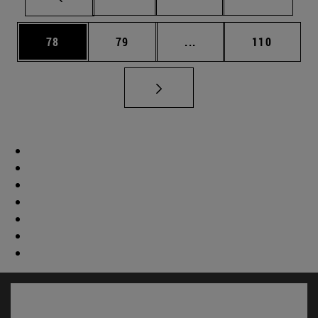
Página
Página
Páginas intermedias U
Página
78
79
...
110