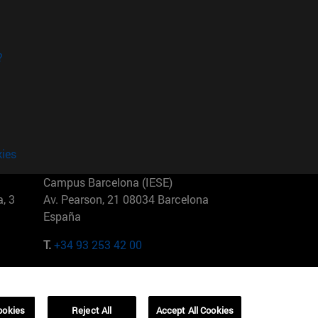
?
kies
Campus Barcelona (IESE)
, 3
Av. Pearson, 21 08034 Barcelona
España
T.
+34 93 253 42 00
Campus Sao Paulo (IESE)
5
Rua Martiniano de Carvalho, 573
01321001 Bela Vista Brasil
ookies
Reject All
Accept All Cookies