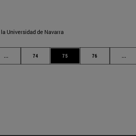
e la Universidad de Navarra
Páginas intermedias Use TAB para desplazarse.
Página
Página
Página
Pági
...
74
75
76
...