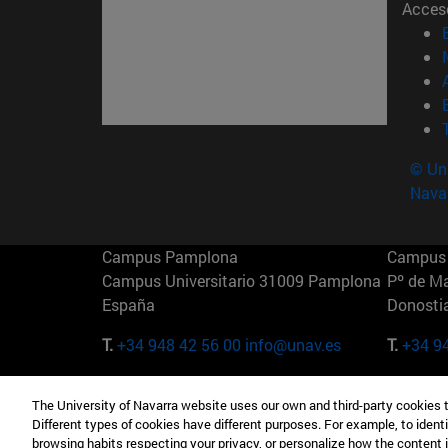
Acces
© Uni
Nava
Campus Pamplona
Campus 
Campus Universitario 31009 Pamplona
Pº de M
España
Donosti
T.
+34 948 42 56 00
info@unav.es
T.
+34 9
Campus Madrid (IESE)
Campus 
The University of Navarra website uses our own and third-party cookies 
Camino del Cerro Águila 3 28023
165 W 5
Different types of cookies have different purposes. For example, to identi
Madrid España
EE.UU
browsing habits respecting your privacy, or personalize how the content 