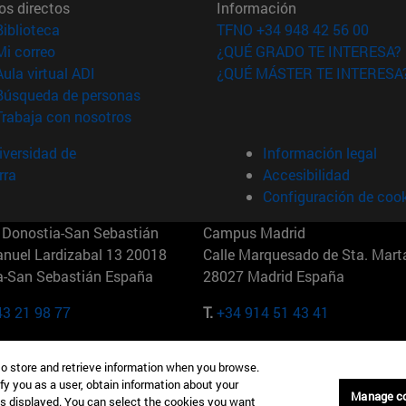
os directos
Información
(abre en nueva ventana)
Biblioteca
TFNO +34 948 42 56 00
(abre en nueva ventana)
Mi correo
¿QUÉ GRADO TE INTERESA?
(abre en nueva ventana)
Aula virtual ADI
¿QUÉ MÁSTER TE INTERESA
(abre en nueva ventana)
Búsqueda de personas
(abre en nueva ventana)
Trabaja con nosotros
versidad de
Información legal
rra
Accesibilidad
Configuración de coo
Donostia-San Sebastián
Campus Madrid
anuel Lardizabal 13 20018
Calle Marquesado de Sta. Marta
a-San Sebastián España
28027 Madrid España
43 21 98 77
T.
+34 914 51 43 41
Nueva York (IESE)
Campus Munich (IESE)
to store and retrieve information when you browse.
7th St 10019-2201 Nueva York
Maria-Theresia-Straße 15 8167
fy you as a user, obtain information about your
Múnich Alemania
Manage c
is displayed. You can select the cookies you want