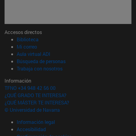
Accesos directos
(abre en nueva ventana)
Biblioteca
(abre en nueva ventana)
Mi correo
(abre en nueva ventana)
Aula virtual ADI
(abre en nueva ventana)
Búsqueda de personas
(abre en nueva ventana)
Trabaja con nosotros
Información
TFNO +34 948 42 56 00
¿QUÉ GRADO TE INTERESA?
¿QUÉ MÁSTER TE INTERESA?
© Universidad de Navarra
Información legal
Accesibilidad