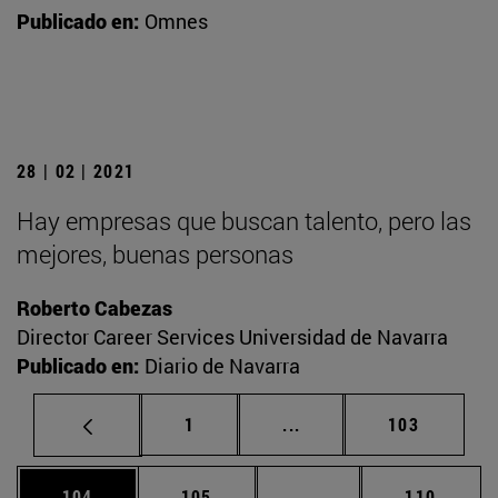
Publicado en:
Omnes
28 | 02 | 2021
Hay empresas que buscan talento, pero las
mejores, buenas personas
Roberto Cabezas
Director Career Services Universidad de Navarra
Publicado en:
Diario de Navarra
Página
Páginas intermedias Us
Página
1
...
103
Página
Página
Páginas intermedias 
Página
104
105
...
110