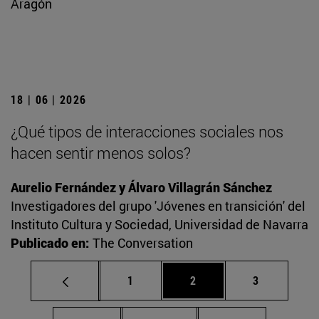
Aragón
18 | 06 | 2026
¿Qué tipos de interacciones sociales nos
hacen sentir menos solos?
Aurelio Fernández y Álvaro Villagrán Sánchez
Investigadores del grupo 'Jóvenes en transición' del
Instituto Cultura y Sociedad, Universidad de Navarra
Publicado en:
The Conversation
Página
Página
Página
1
2
3