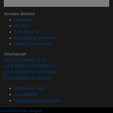
Accesos directos
(abre en nueva ventana)
Biblioteca
(abre en nueva ventana)
Mi correo
(abre en nueva ventana)
Aula virtual ADI
(abre en nueva ventana)
Búsqueda de personas
(abre en nueva ventana)
Trabaja con nosotros
Información
TFNO +34 948 42 56 00
¿QUÉ GRADO TE INTERESA?
¿QUÉ MÁSTER TE INTERESA?
© Universidad de Navarra
Información legal
Accesibilidad
Configuración de cookies
Localizador de campus