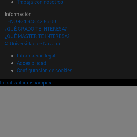
(abre en nueva ventana)
Trabaja con nosotros
Información
TFNO +34 948 42 56 00
¿QUÉ GRADO TE INTERESA?
¿QUÉ MÁSTER TE INTERESA?
© Universidad de Navarra
Información legal
Accesibilidad
Configuración de cookies
Localizador de campus