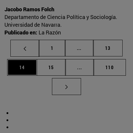
Jacobo Ramos Folch
Departamento de Ciencia Política y Sociología.
Universidad de Navarra.
Publicado en:
La Razón
Página
Páginas intermedias Us
Página
1
...
13
Página
Página
Páginas intermedias U
Página
14
15
...
110