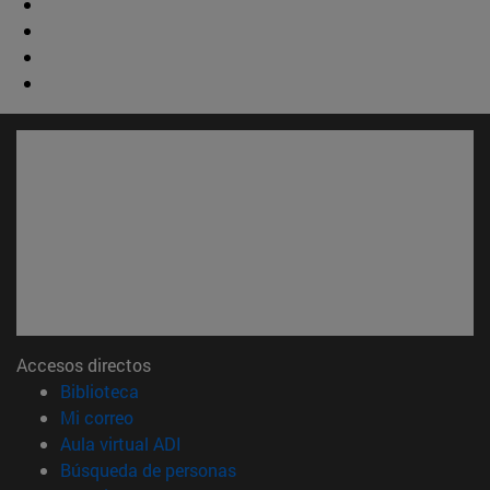
Accesos directos
(abre en nueva ventana)
Biblioteca
(abre en nueva ventana)
Mi correo
(abre en nueva ventana)
Aula virtual ADI
(abre en nueva ventana)
Búsqueda de personas