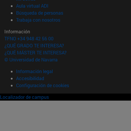
(abre en nueva ventana)
Aula virtual ADI
(abre en nueva ventana)
Búsqueda de personas
(abre en nueva ventana)
Trabaja con nosotros
Información
TFNO +34 948 42 56 00
¿QUÉ GRADO TE INTERESA?
¿QUÉ MÁSTER TE INTERESA?
© Universidad de Navarra
Información legal
Accesibilidad
Configuración de cookies
Localizador de campus