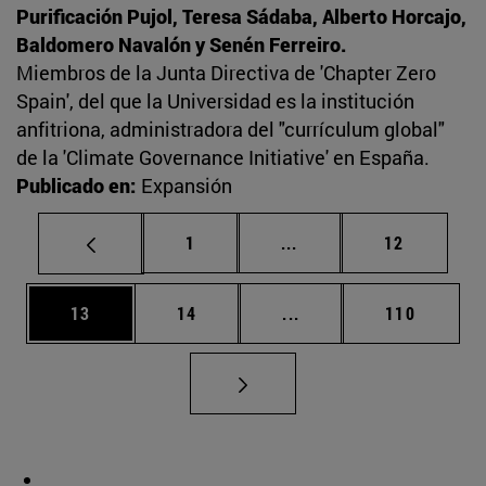
Purificación Pujol, Teresa Sádaba, Alberto Horcajo,
Baldomero Navalón y Senén Ferreiro.
Miembros de la Junta Directiva de 'Chapter Zero
Spain', del que la Universidad es la institución
anfitriona, administradora del "currículum global"
de la 'Climate Governance Initiative' en España.
Publicado en:
Expansión
Página
Páginas intermedias Us
Página
1
...
12
Página
Página
Páginas intermedias U
Página
13
14
...
110