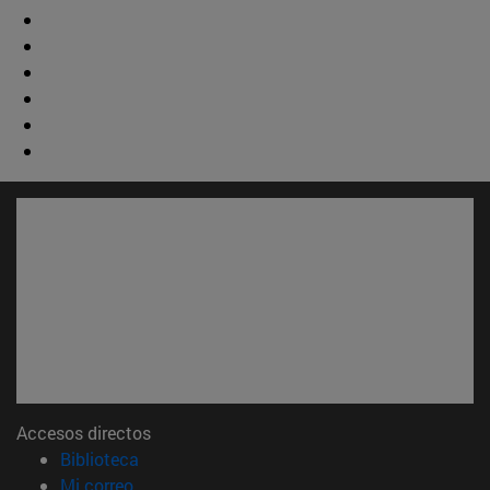
Accesos directos
(abre en nueva ventana)
Biblioteca
(abre en nueva ventana)
Mi correo