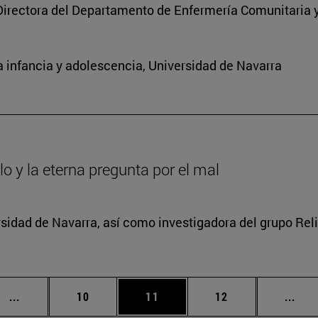
Directora del Departamento de Enfermería Comunitaria y
 infancia y adolescencia, Universidad de Navarra
lo y la eterna pregunta por el mal
rsidad de Navarra, así como investigadora del grupo Relig
Páginas intermedias Use TAB para desplazarse.
Página
Página
Página
Pági
...
10
11
12
...