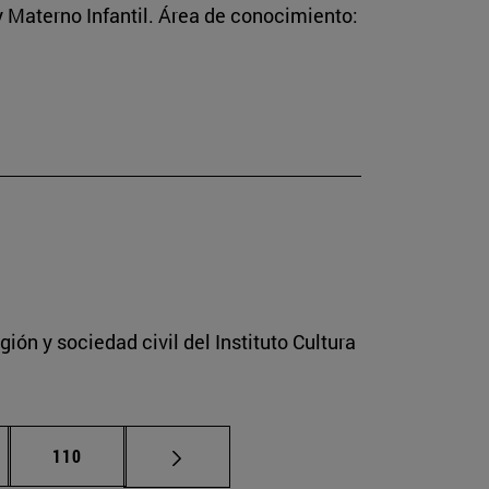
 Materno Infantil. Área de conocimiento:
ión y sociedad civil del Instituto Cultura
nas intermedias Use TAB para desplazarse.
Página
110