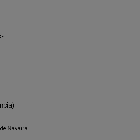
os
ancia)
 de Navarra