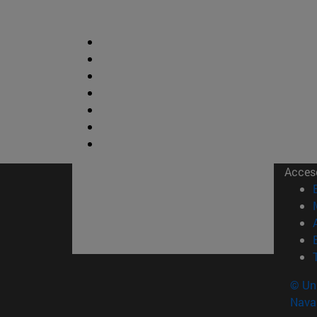
Acces
© Uni
Nava