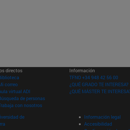
os directos
Información
(abre en nueva ventana)
Biblioteca
TFNO +34 948 42 56 00
(abre en nueva ventana)
Mi correo
¿QUÉ GRADO TE INTERESA?
(abre en nueva ventana)
Aula virtual ADI
¿QUÉ MÁSTER TE INTERESA
(abre en nueva ventana)
Búsqueda de personas
(abre en nueva ventana)
Trabaja con nosotros
versidad de
Información legal
rra
Accesibilidad