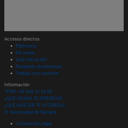
Accesos directos
(abre en nueva ventana)
Biblioteca
(abre en nueva ventana)
Mi correo
(abre en nueva ventana)
Aula virtual ADI
(abre en nueva ventana)
Búsqueda de personas
(abre en nueva ventana)
Trabaja con nosotros
Información
TFNO +34 948 42 56 00
¿QUÉ GRADO TE INTERESA?
¿QUÉ MÁSTER TE INTERESA?
© Universidad de Navarra
Información legal