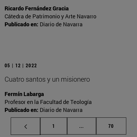
Ricardo Fernández Gracia
Cátedra de Patrimonio y Arte Navarro
Publicado en:
Diario de Navarra
05 | 12 | 2022
Cuatro santos y un misionero
Fermín Labarga
Profesor en la Facultad de Teología
Publicado en:
Diario de Navarra
Página
Páginas intermedias Us
Página
1
...
70