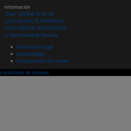
Información
TFNO +34 948 42 56 00
¿QUÉ GRADO TE INTERESA?
¿QUÉ MÁSTER TE INTERESA?
© Universidad de Navarra
Información legal
Accesibilidad
Configuración de cookies
Localizador de campus