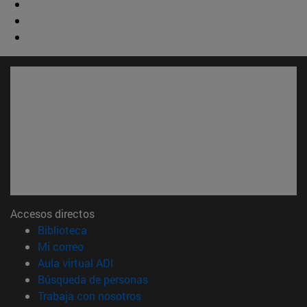
Accesos directos
(abre en nueva ventana)
Biblioteca
(abre en nueva ventana)
Mi correo
(abre en nueva ventana)
Aula virtual ADI
(abre en nueva ventana)
Búsqueda de personas
(abre en nueva ventana)
Trabaja con nosotros