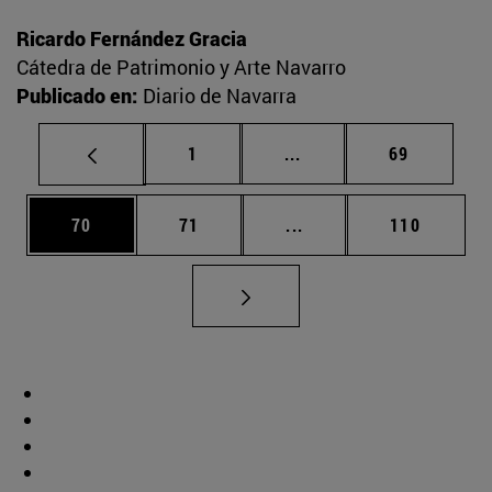
Ricardo Fernández Gracia
Cátedra de Patrimonio y Arte Navarro
Publicado en:
Diario de Navarra
Página
Páginas intermedias Us
Página
1
...
69
Página
Página
Páginas intermedias U
Página
70
71
...
110