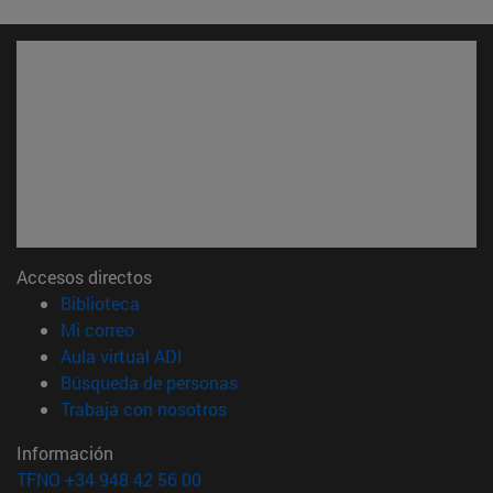
Accesos directos
(abre en nueva ventana)
Biblioteca
(abre en nueva ventana)
Mi correo
(abre en nueva ventana)
Aula virtual ADI
(abre en nueva ventana)
Búsqueda de personas
(abre en nueva ventana)
Trabaja con nosotros
Información
TFNO +34 948 42 56 00