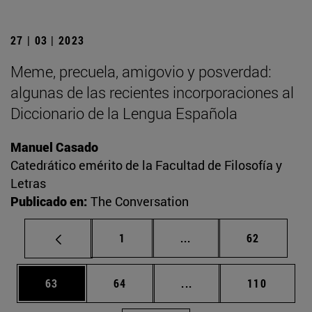
27 | 03 | 2023
Meme, precuela, amigovio y posverdad:
algunas de las recientes incorporaciones al
Diccionario de la Lengua Española
Manuel Casado
Catedrático emérito de la Facultad de Filosofía y
Letras
Publicado en:
The Conversation
Página
Páginas intermedias Us
Página
1
...
62
Página
Página
Páginas intermedias U
Página
63
64
...
110