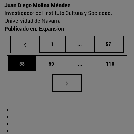
Juan Diego Molina Méndez
Investigador del Instituto Cultura y Sociedad,
Universidad de Navarra
Publicado en:
Expansión
Página
Páginas intermedias Us
Página
1
...
57
Página
Página
Páginas intermedias U
Página
58
59
...
110