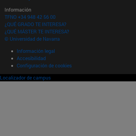
Información
TFNO +34 948 42 56 00
¿QUÉ GRADO TE INTERESA?
¿QUÉ MÁSTER TE INTERESA?
© Universidad de Navarra
Información legal
Accesibilidad
Configuración de cookies
Localizador de campus