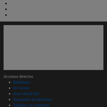
Accesos directos
(abre en nueva ventana)
Biblioteca
(abre en nueva ventana)
Mi correo
(abre en nueva ventana)
Aula virtual ADI
(abre en nueva ventana)
Búsqueda de personas
(abre en nueva ventana)
Trabaja con nosotros