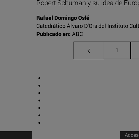
Robert Schuman y su idea de Euro
Rafael Domingo Oslé
Catedrático Álvaro D'Ors del Instituto Cu
Publicado en:
ABC
Página
1
Acces