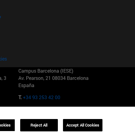
?
kies
Campus Barcelona (IESE)
, 3
Av. Pearson, 21 08034 Barcelona
España
T.
+34 93 253 42 00
Campus Sao Paulo (IESE)
5
Rua Martiniano de Carvalho, 573
01321001 Bela Vista Brasil
ookies
Reject All
Accept All Cookies