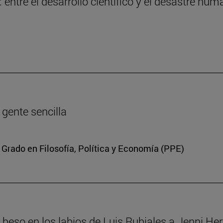
entre el desarrollo científico y el desastre hum
a gente sencilla
 Grado en Filosofía, Política y Economía (PPE)
el beso en los labios de Luis Rubiales a Jenni H