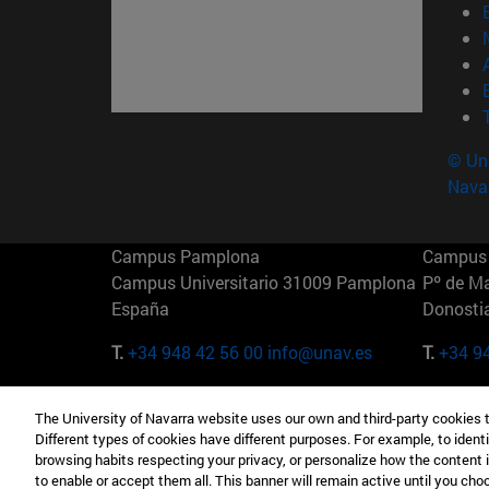
© Uni
Nava
Campus Pamplona
Campus 
Campus Universitario 31009 Pamplona
Pº de M
España
Donosti
T.
+34 948 42 56 00
info@unav.es
T.
+34 9
Campus Madrid (IESE)
Campus 
The University of Navarra website uses our own and third-party cookies 
Camino del Cerro Águila 3 28023
165 W 5
Different types of cookies have different purposes. For example, to identi
Madrid España
EE.UU
browsing habits respecting your privacy, or personalize how the content 
to enable or accept them all. This banner will remain active until you ch