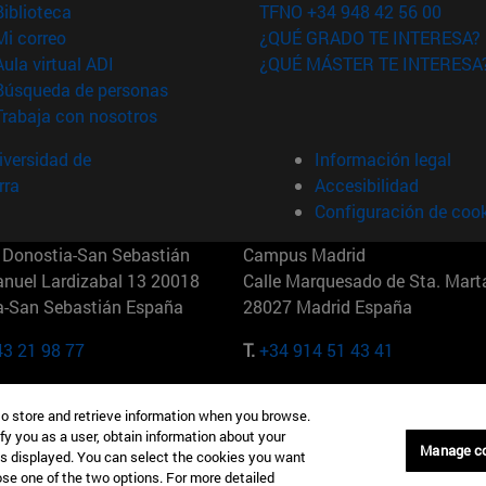
(abre en nueva ventana)
Biblioteca
TFNO +34 948 42 56 00
(abre en nueva ventana)
Mi correo
¿QUÉ GRADO TE INTERESA?
(abre en nueva ventana)
Aula virtual ADI
¿QUÉ MÁSTER TE INTERESA
(abre en nueva ventana)
Búsqueda de personas
(abre en nueva ventana)
Trabaja con nosotros
versidad de
Información legal
rra
Accesibilidad
Configuración de coo
Donostia-San Sebastián
Campus Madrid
anuel Lardizabal 13 20018
Calle Marquesado de Sta. Marta
a-San Sebastián España
28027 Madrid España
43 21 98 77
T.
+34 914 51 43 41
Nueva York (IESE)
Campus Munich (IESE)
to store and retrieve information when you browse.
7th St 10019-2201 Nueva York
Maria-Theresia-Straße 15 8167
fy you as a user, obtain information about your
Múnich Alemania
Manage c
is displayed. You can select the cookies you want
oose one of the two options. For more detailed