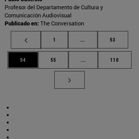
Profesor del Departamento de Cultura y
Comunicación Audiovisual
Publicado en:
The Conversation
Página
Páginas intermedias Us
Página
1
...
53
Página
Página
Páginas intermedias U
Página
54
55
...
110