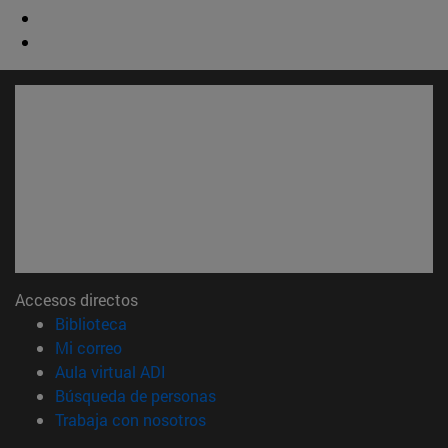
Accesos directos
(abre en nueva ventana)
Biblioteca
(abre en nueva ventana)
Mi correo
(abre en nueva ventana)
Aula virtual ADI
(abre en nueva ventana)
Búsqueda de personas
(abre en nueva ventana)
Trabaja con nosotros