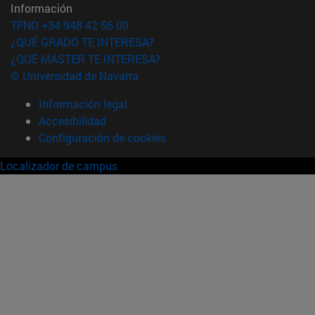
Información
TFNO +34 948 42 56 00
¿QUÉ GRADO TE INTERESA?
¿QUÉ MÁSTER TE INTERESA?
© Universidad de Navarra
Información legal
Accesibilidad
Configuración de cookies
Localizador de campus