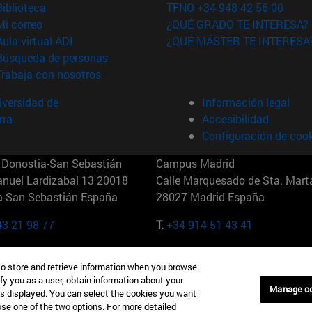
(abre en nueva ventana)
Biblioteca
TFNO +34 948 42 56 00
(abre en nueva ventana)
Mi correo
¿QUÉ GRADO TE INTERESA?
(abre en nueva ventana)
Aula virtual ADI
¿QUÉ MÁSTER TE INTERESA
(abre en nueva ventana)
Búsqueda de personas
(abre en nueva ventana)
Trabaja con nosotros
versidad de
Información legal
rra
Accesibilidad
Configuración de coo
Donostia-San Sebastián
Campus Madrid
anuel Lardizabal 13 20018
Calle Marquesado de Sta. Marta
a-San Sebastián España
28027 Madrid España
43 21 98 77
T.
+34 914 51 43 41
Nueva York (IESE)
Campus Munich (IESE)
to store and retrieve information when you browse.
7th St 10019-2201 Nueva York
Maria-Theresia-Straße 15 8167
fy you as a user, obtain information about your
Múnich Alemania
Manage c
is displayed. You can select the cookies you want
oose one of the two options. For more detailed