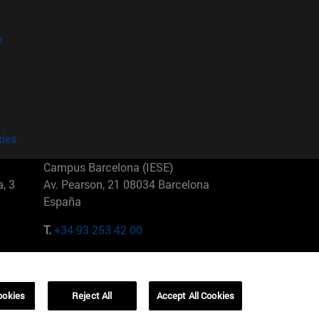
?
kies
Campus Barcelona (IESE)
, 3
Av. Pearson, 21 08034 Barcelona
España
T.
+34 93 253 42 00
Campus Sao Paulo (IESE)
5
Rua Martiniano de Carvalho, 573
01321001 Bela Vista Brasil
ookies
Reject All
Accept All Cookies