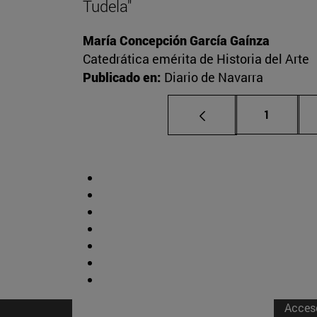
Tudela"
María Concepción García Gaínza
Catedrática emérita de Historia del Arte
Publicado en:
Diario de Navarra
Página
1
Acces