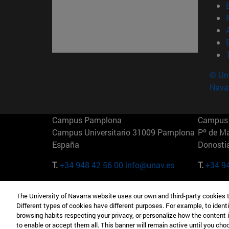
© Uni
Nava
Campus Pamplona
Campus 
Campus Universitario 31009 Pamplona
Pº de M
España
Donosti
T.
+34 948 42 56 00
info@unav.es
T.
+34 9
Campus Madrid (IESE)
Campus 
The University of Navarra website uses our own and third-party cookies 
Camino del Cerro Águila 3 28023
165 W 5
Different types of cookies have different purposes. For example, to identi
Madrid España
EE.UU
browsing habits respecting your privacy, or personalize how the content 
to enable or accept them all. This banner will remain active until you ch