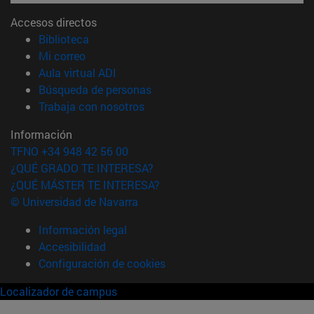
Accesos directos
(abre en nueva ventana)
Biblioteca
(abre en nueva ventana)
Mi correo
(abre en nueva ventana)
Aula virtual ADI
(abre en nueva ventana)
Búsqueda de personas
(abre en nueva ventana)
Trabaja con nosotros
Información
TFNO +34 948 42 56 00
¿QUÉ GRADO TE INTERESA?
¿QUÉ MÁSTER TE INTERESA?
© Universidad de Navarra
Información legal
Accesibilidad
Configuración de cookies
Localizador de campus