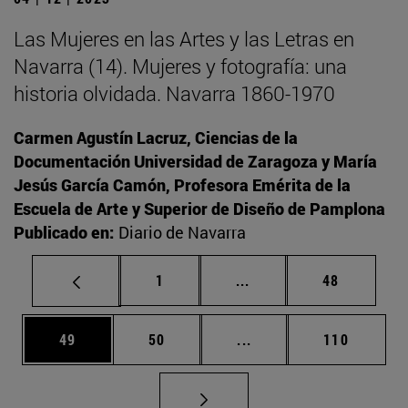
Las Mujeres en las Artes y las Letras en
Navarra (14). Mujeres y fotografía: una
historia olvidada. Navarra 1860-1970
Carmen Agustín Lacruz, Ciencias de la
Documentación Universidad de Zaragoza y María
Jesús García Camón, Profesora Emérita de la
Escuela de Arte y Superior de Diseño de Pamplona
Publicado en:
Diario de Navarra
Página
Páginas intermedias Us
Página
1
...
48
Página
Página
Páginas intermedias U
Página
49
50
...
110