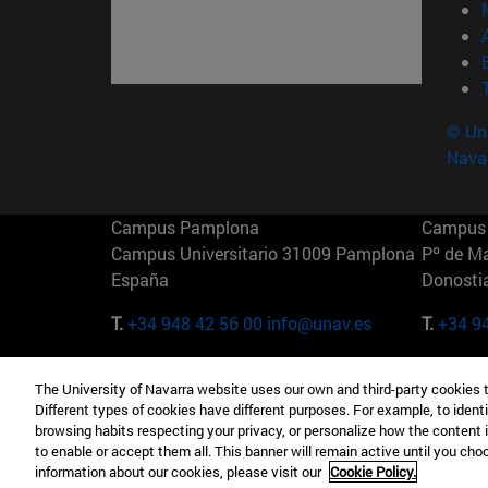
© Uni
Nava
Campus Pamplona
Campus 
Campus Universitario 31009 Pamplona
Pº de M
España
Donosti
T.
+34 948 42 56 00
info@unav.es
T.
+34 9
Campus Madrid (IESE)
Campus 
The University of Navarra website uses our own and third-party cookies 
Camino del Cerro Águila 3 28023
165 W 5
Different types of cookies have different purposes. For example, to identi
Madrid España
EE.UU
browsing habits respecting your privacy, or personalize how the content 
to enable or accept them all. This banner will remain active until you ch
T.
+34 912 11 30 00
T.
+1 64
information about our cookies, please visit our
Cookie Policy.