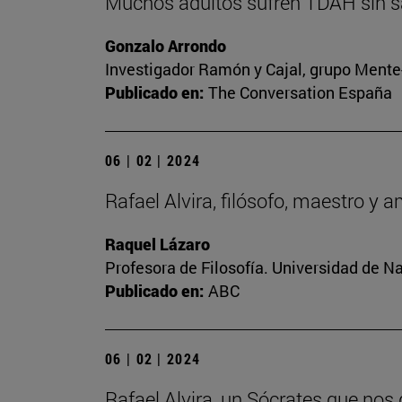
Muchos adultos sufren TDAH sin sa
Gonzalo Arrondo
Investigador Ramón y Cajal, grupo Mente-
Publicado en:
The Conversation España
06 | 02 | 2024
Rafael Alvira, filósofo, maestro y 
Raquel Lázaro
Profesora de Filosofía. Universidad de N
Publicado en:
ABC
06 | 02 | 2024
Rafael Alvira, un Sócrates que nos 