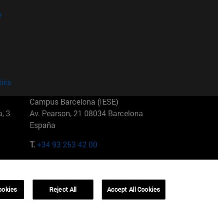
?
kies
Campus Barcelona (IESE)
, 3
Av. Pearson, 21 08034 Barcelona
España
T.
+34 93 253 42 00
Campus Sao Paulo (IESE)
5
Rua Martiniano de Carvalho, 573
01321001 Bela Vista Brasil
ookies
Reject All
Accept All Cookies
T.
+55 11 3177-8300