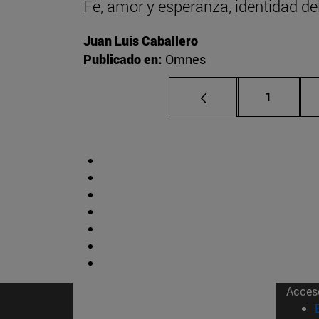
Fe, amor y esperanza, identidad del 
Juan Luis Caballero
Publicado en:
Omnes
Página
1
Acces