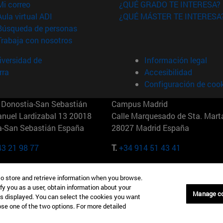
(abre en nueva ventana)
Mi correo
¿QUÉ GRADO TE INTERESA?
(abre en nueva ventana)
Aula virtual ADI
¿QUÉ MÁSTER TE INTERESA
(abre en nueva ventana)
Búsqueda de personas
(abre en nueva ventana)
Trabaja con nosotros
versidad de
Información legal
rra
Accesibilidad
Configuración de coo
Donostia-San Sebastián
Campus Madrid
anuel Lardizabal 13 20018
Calle Marquesado de Sta. Marta
a-San Sebastián España
28027 Madrid España
43 21 98 77
T.
+34 914 51 43 41
Nueva York (IESE)
Campus Munich (IESE)
to store and retrieve information when you browse.
7th St 10019-2201 Nueva York
Maria-Theresia-Straße 15 8167
fy you as a user, obtain information about your
Múnich Alemania
Manage c
is displayed. You can select the cookies you want
oose one of the two options. For more detailed
6 346 8850
T.
+49 89 24209790