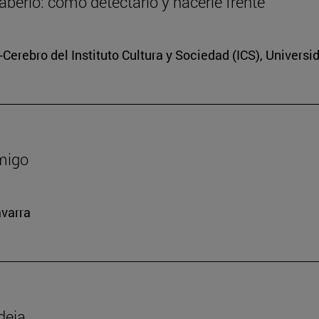
berlo: cómo detectarlo y hacerle frente
Cerebro del Instituto Cultura y Sociedad (ICS), Universi
amigo
avarra
deja