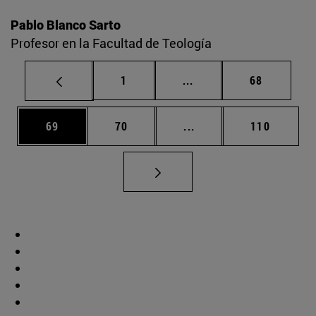
Pablo Blanco Sarto
Profesor en la Facultad de Teología
Página
Páginas intermedias Us
Página
1
...
68
Página
Página
Páginas intermedias U
Página
69
70
...
110