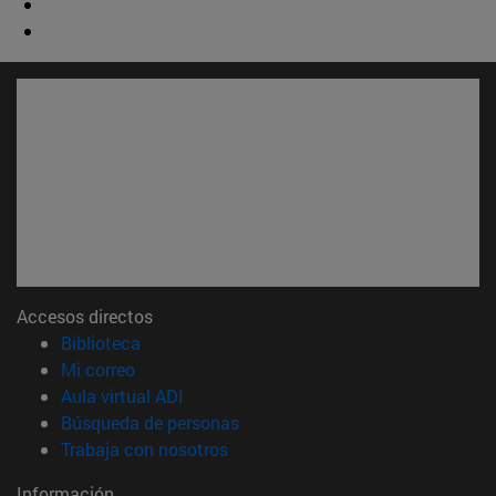
Accesos directos
(abre en nueva ventana)
Biblioteca
(abre en nueva ventana)
Mi correo
(abre en nueva ventana)
Aula virtual ADI
(abre en nueva ventana)
Búsqueda de personas
(abre en nueva ventana)
Trabaja con nosotros
Información