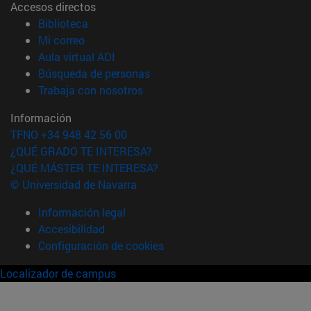
Accesos directos
(abre en nueva ventana)
Biblioteca
(abre en nueva ventana)
Mi correo
(abre en nueva ventana)
Aula virtual ADI
(abre en nueva ventana)
Búsqueda de personas
(abre en nueva ventana)
Trabaja con nosotros
Información
TFNO +34 948 42 56 00
¿QUÉ GRADO TE INTERESA?
¿QUÉ MÁSTER TE INTERESA?
© Universidad de Navarra
Información legal
Accesibilidad
Configuración de cookies
Localizador de campus