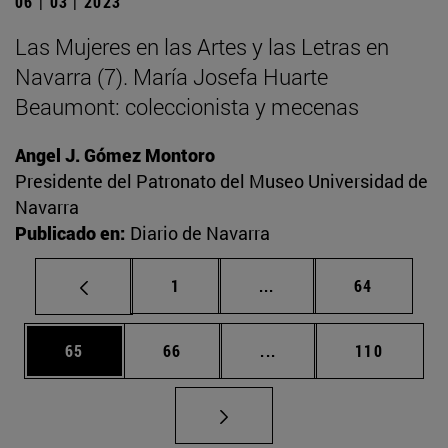
06 | 03 | 2023
Las Mujeres en las Artes y las Letras en
Navarra (7). María Josefa Huarte
Beaumont: coleccionista y mecenas
Angel J. Gómez Montoro
Presidente del Patronato del Museo Universidad de
Navarra
Publicado en:
Diario de Navarra
Página
Páginas intermedias Us
Página
1
...
64
Página
Página
Páginas intermedias U
Página
65
66
...
110