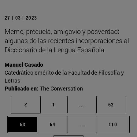
27 | 03 | 2023
Meme, precuela, amigovio y posverdad:
algunas de las recientes incorporaciones al
Diccionario de la Lengua Española
Manuel Casado
Catedrático emérito de la Facultad de Filosofía y
Letras
Publicado en:
The Conversation
Página
Páginas intermedias Us
Página
1
...
62
Página
Página
Páginas intermedias U
Página
63
64
...
110