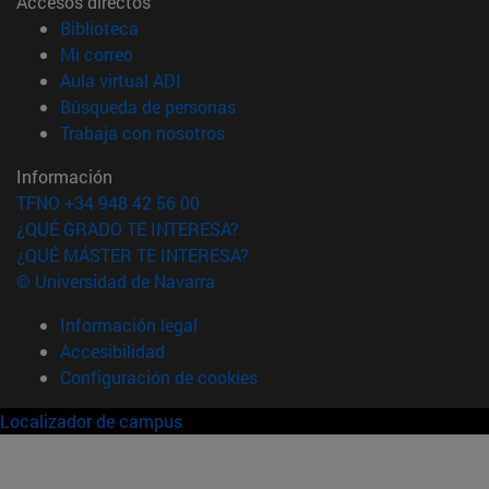
Accesos directos
(abre en nueva ventana)
Biblioteca
(abre en nueva ventana)
Mi correo
(abre en nueva ventana)
Aula virtual ADI
(abre en nueva ventana)
Búsqueda de personas
(abre en nueva ventana)
Trabaja con nosotros
Información
TFNO +34 948 42 56 00
¿QUÉ GRADO TE INTERESA?
¿QUÉ MÁSTER TE INTERESA?
© Universidad de Navarra
Información legal
Accesibilidad
Configuración de cookies
Localizador de campus