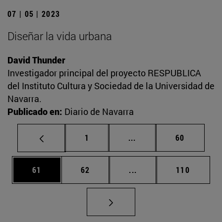
07 | 05 | 2023
Diseñar la vida urbana
David Thunder
Investigador principal del proyecto RESPUBLICA
del Instituto Cultura y Sociedad de la Universidad de
Navarra.
Publicado en:
Diario de Navarra
Página
Páginas intermedias Us
Página
1
...
60
Página
Página
Páginas intermedias U
Página
61
62
...
110