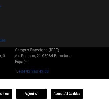
?
kies
Campus Barcelona (IESE)
, 3
Av. Pearson, 21 08034 Barcelona
España
T.
+34 93 253 42 00
Campus Sao Paulo (IESE)
5
Rua Martiniano de Carvalho, 573
01321001 Bela Vista Brasil
ookies
Reject All
Accept All Cookies
T.
+55 11 3177-8300