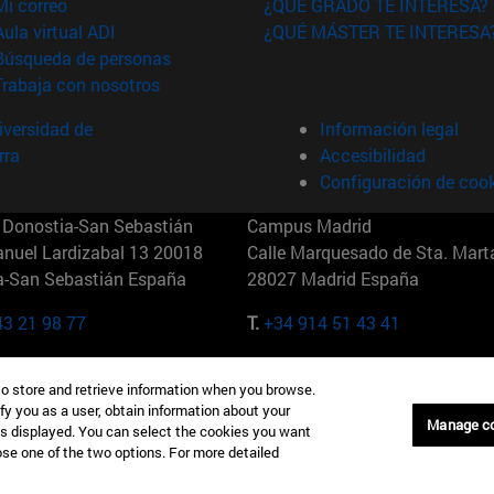
(abre en nueva ventana)
Mi correo
¿QUÉ GRADO TE INTERESA?
(abre en nueva ventana)
Aula virtual ADI
¿QUÉ MÁSTER TE INTERESA
(abre en nueva ventana)
Búsqueda de personas
(abre en nueva ventana)
Trabaja con nosotros
versidad de
Información legal
rra
Accesibilidad
Configuración de coo
Donostia-San Sebastián
Campus Madrid
anuel Lardizabal 13 20018
Calle Marquesado de Sta. Marta
a-San Sebastián España
28027 Madrid España
43 21 98 77
T.
+34 914 51 43 41
Nueva York (IESE)
Campus Munich (IESE)
to store and retrieve information when you browse.
7th St 10019-2201 Nueva York
Maria-Theresia-Straße 15 8167
fy you as a user, obtain information about your
Múnich Alemania
Manage c
is displayed. You can select the cookies you want
oose one of the two options. For more detailed
6 346 8850
T.
+49 89 24209790