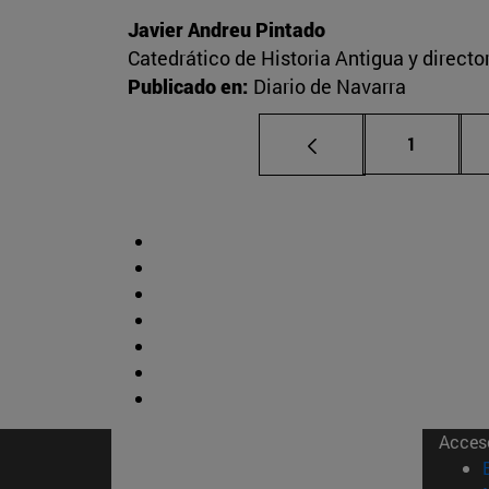
Javier Andreu Pintado
Catedrático de Historia Antigua y direct
Publicado en:
Diario de Navarra
Página
1
Acces