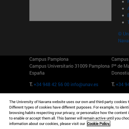
© Uni
Nava
Campus Pamplona
Campus 
Campus Universitario 31009 Pamplona
Pº de M
España
Donosti
T.
+34 948 42 56 00
info@unav.es
T.
+34 9
Campus Madrid (IESE)
Campus 
The University of Navarra website uses our own and third-party cookies 
Camino del Cerro Águila 3 28023
165 W 5
Different types of cookies have different purposes. For example, to identi
Madrid España
EE.UU
browsing habits respecting your privacy, or personalize how the content 
to enable or accept them all. This banner will remain active until you ch
T.
+34 912 11 30 00
T.
+1 64
information about our cookies, please visit our
Cookie Policy.