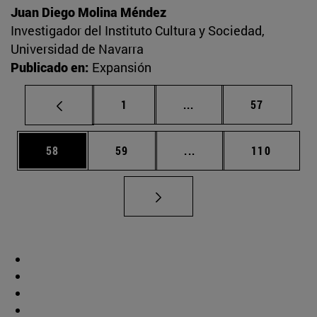
Juan Diego Molina Méndez
Investigador del Instituto Cultura y Sociedad,
Universidad de Navarra
Publicado en:
Expansión
Página
Páginas intermedias Us
Página
1
...
57
Página
Página
Páginas intermedias U
Página
58
59
...
110