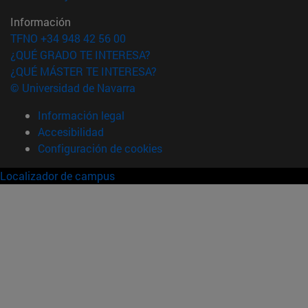
Información
TFNO +34 948 42 56 00
¿QUÉ GRADO TE INTERESA?
¿QUÉ MÁSTER TE INTERESA?
© Universidad de Navarra
Información legal
Accesibilidad
Configuración de cookies
Localizador de campus