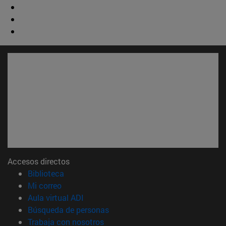
Accesos directos
(abre en nueva ventana)
Biblioteca
(abre en nueva ventana)
Mi correo
(abre en nueva ventana)
Aula virtual ADI
(abre en nueva ventana)
Búsqueda de personas
(abre en nueva ventana)
Trabaja con nosotros