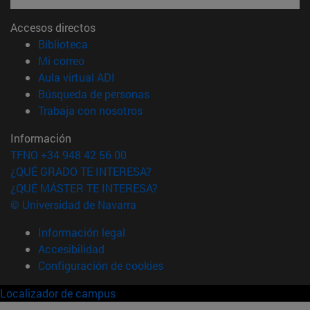
Accesos directos
(abre en nueva ventana)
Biblioteca
(abre en nueva ventana)
Mi correo
(abre en nueva ventana)
Aula virtual ADI
(abre en nueva ventana)
Búsqueda de personas
(abre en nueva ventana)
Trabaja con nosotros
Información
TFNO +34 948 42 56 00
¿QUÉ GRADO TE INTERESA?
¿QUÉ MÁSTER TE INTERESA?
© Universidad de Navarra
Información legal
Accesibilidad
Configuración de cookies
Localizador de campus