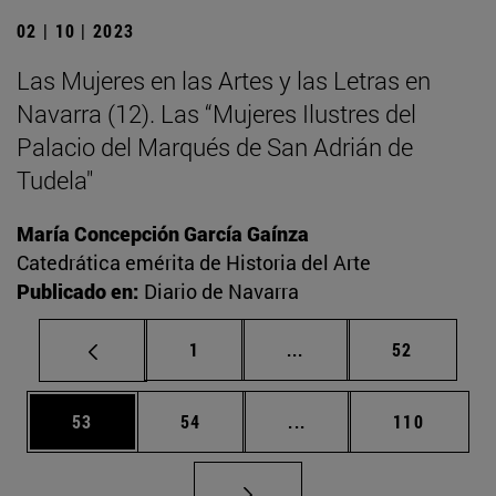
02 | 10 | 2023
Las Mujeres en las Artes y las Letras en
Navarra (12). Las “Mujeres Ilustres del
Palacio del Marqués de San Adrián de
Tudela"
María Concepción García Gaínza
Catedrática emérita de Historia del Arte
Publicado en:
Diario de Navarra
Página
Páginas intermedias Us
Página
1
...
52
Página
Página
Páginas intermedias U
Página
53
54
...
110