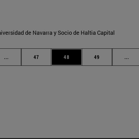
iversidad de Navarra y Socio de Haltia Capital
Páginas intermedias Use TAB para desplazarse.
Página
Página
Página
Pági
...
47
48
49
...