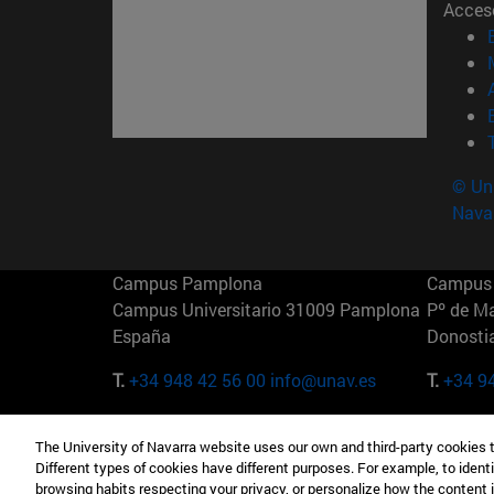
Acces
© Uni
Nava
Campus Pamplona
Campus 
Campus Universitario 31009 Pamplona
Pº de M
España
Donosti
T.
+34 948 42 56 00
info@unav.es
T.
+34 9
Campus Madrid (IESE)
Campus 
The University of Navarra website uses our own and third-party cookies 
Camino del Cerro Águila 3 28023
165 W 5
Different types of cookies have different purposes. For example, to identi
Madrid España
EE.UU
browsing habits respecting your privacy, or personalize how the content 