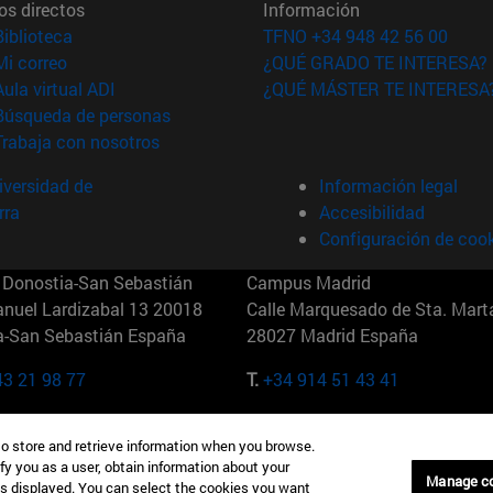
os directos
Información
(abre en nueva ventana)
Biblioteca
TFNO +34 948 42 56 00
(abre en nueva ventana)
Mi correo
¿QUÉ GRADO TE INTERESA?
(abre en nueva ventana)
Aula virtual ADI
¿QUÉ MÁSTER TE INTERESA
(abre en nueva ventana)
Búsqueda de personas
(abre en nueva ventana)
Trabaja con nosotros
versidad de
Información legal
rra
Accesibilidad
Configuración de coo
Donostia-San Sebastián
Campus Madrid
anuel Lardizabal 13 20018
Calle Marquesado de Sta. Marta
a-San Sebastián España
28027 Madrid España
43 21 98 77
T.
+34 914 51 43 41
Nueva York (IESE)
Campus Munich (IESE)
to store and retrieve information when you browse.
7th St 10019-2201 Nueva York
Maria-Theresia-Straße 15 8167
fy you as a user, obtain information about your
Múnich Alemania
Manage c
is displayed. You can select the cookies you want