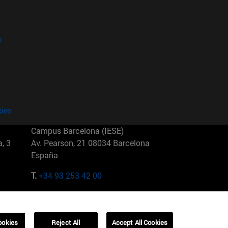
?
kies
Campus Barcelona (IESE)
, 3
Av. Pearson, 21 08034 Barcelona
España
T.
+34 93 253 42 00
Campus Sao Paulo (IESE)
5
Rua Martiniano de Carvalho, 573
01321001 Bela Vista Brasil
ookies
Reject All
Accept All Cookies