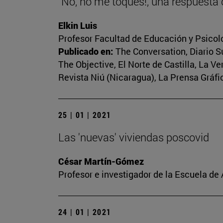
"No, no me toques!, una respuesta
Elkin Luis
Profesor Facultad de Educación y Psicol
Publicado en:
The Conversation, Diario Su
The Objective, El Norte de Castilla, La V
Revista Niú (Nicaragua), La Prensa Gráfic
25 | 01 | 2021
Las 'nuevas' viviendas poscovid
César Martín-Gómez
Profesor e investigador de la Escuela de
24 | 01 | 2021