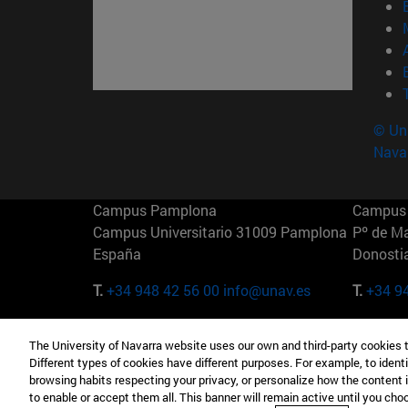
© Uni
Nava
Campus Pamplona
Campus 
Campus Universitario 31009 Pamplona
Pº de M
España
Donosti
T.
+34 948 42 56 00
info@unav.es
T.
+34 9
Campus Madrid (IESE)
Campus 
The University of Navarra website uses our own and third-party cookies 
Camino del Cerro Águila 3 28023
165 W 5
Different types of cookies have different purposes. For example, to identi
Madrid España
EE.UU
browsing habits respecting your privacy, or personalize how the content 
to enable or accept them all. This banner will remain active until you ch
T.
+34 912 11 30 00
T.
+1 64