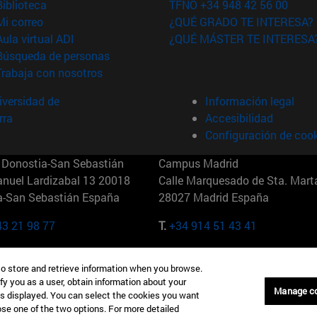
(abre en nueva ventana)
Biblioteca
TFNO +34 948 42 56 00
(abre en nueva ventana)
Mi correo
¿QUÉ GRADO TE INTERESA?
(abre en nueva ventana)
Aula virtual ADI
¿QUÉ MÁSTER TE INTERESA
(abre en nueva ventana)
Búsqueda de personas
(abre en nueva ventana)
Trabaja con nosotros
versidad de
Información legal
rra
Accesibilidad
Configuración de coo
Donostia-San Sebastián
Campus Madrid
anuel Lardizabal 13 20018
Calle Marquesado de Sta. Marta
a-San Sebastián España
28027 Madrid España
43 21 98 77
T.
+34 914 51 43 41
Nueva York (IESE)
Campus Munich (IESE)
to store and retrieve information when you browse.
7th St 10019-2201 Nueva York
Maria-Theresia-Straße 15 8167
fy you as a user, obtain information about your
Múnich Alemania
Manage c
is displayed. You can select the cookies you want
oose one of the two options. For more detailed
6 346 8850
T.
+49 89 24209790