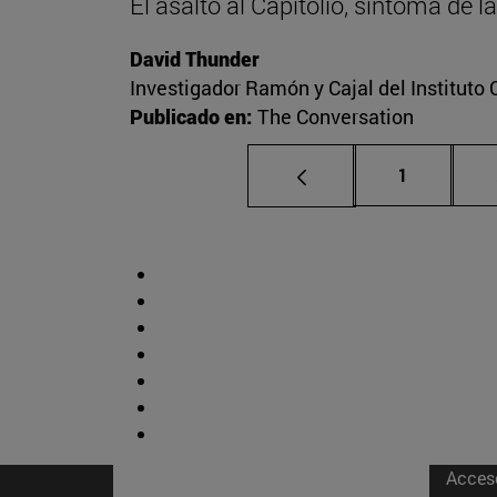
El asalto al Capitolio, síntoma de 
David Thunder
Investigador Ramón y Cajal del Instituto 
Publicado en:
The Conversation
Página
1
Acces