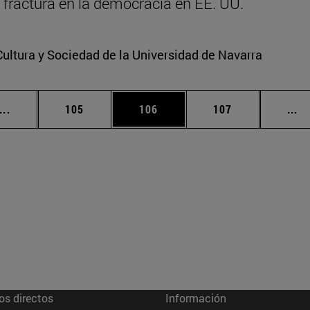
la fractura en la democracia en EE. UU.
Cultura y Sociedad de la Universidad de Navarra
Páginas intermedias Use TAB para desplazarse.
Página
Página
Página
Pá
...
105
106
107
...
os directos
Información