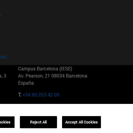
?
kies
Campus Barcelona (IESE)
, 3
Av. Pearson, 21 08034 Barcelona
España
T.
+34 93 253 42 00
Campus Sao Paulo (IESE)
5
Rua Martiniano de Carvalho, 573
01321001 Bela Vista Brasil
ookies
Reject All
Accept All Cookies
T.
+55 11 3177-8300