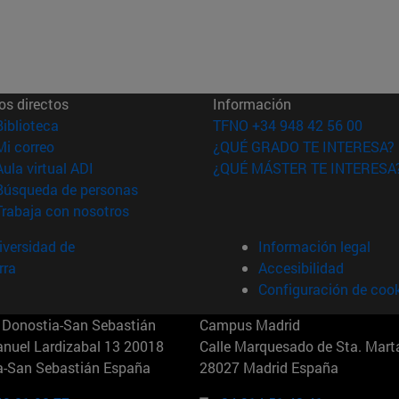
os directos
Información
(abre en nueva ventana)
Biblioteca
TFNO +34 948 42 56 00
(abre en nueva ventana)
Mi correo
¿QUÉ GRADO TE INTERESA?
(abre en nueva ventana)
Aula virtual ADI
¿QUÉ MÁSTER TE INTERESA
(abre en nueva ventana)
Búsqueda de personas
(abre en nueva ventana)
Trabaja con nosotros
versidad de
Información legal
rra
Accesibilidad
Configuración de coo
Donostia-San Sebastián
Campus Madrid
anuel Lardizabal 13 20018
Calle Marquesado de Sta. Marta
a-San Sebastián España
28027 Madrid España