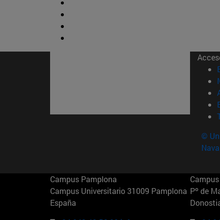
Acces
© Uni
Nava
Campus Pamplona
Campus 
Campus Universitario 31009 Pamplona
Pº de M
España
Donosti