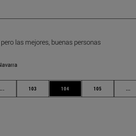
 pero las mejores, buenas personas
Navarra
Páginas intermedias Use TAB para desplazarse.
Página
Página
Página
Pá
...
103
104
105
...