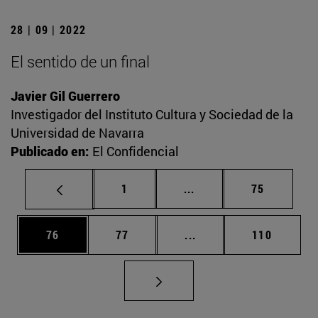
28 | 09 | 2022
El sentido de un final
Javier Gil Guerrero
Investigador del Instituto Cultura y Sociedad de la
Universidad de Navarra
Publicado en:
El Confidencial
Página
Páginas intermedias Us
Página
1
...
75
Página
Página
Páginas intermedias U
Página
76
77
...
110