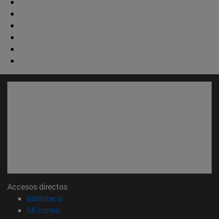
Accesos directos
(abre en nueva ventana)
Biblioteca
(abre en nueva ventana)
Mi correo