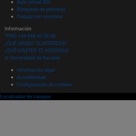
(abre en nueva ventana)
Aula virtual ADI
(abre en nueva ventana)
Búsqueda de personas
(abre en nueva ventana)
Trabaja con nosotros
Información
TFNO +34 948 42 56 00
¿QUÉ GRADO TE INTERESA?
¿QUÉ MÁSTER TE INTERESA?
© Universidad de Navarra
Información legal
Accesibilidad
Configuración de cookies
Localizador de campus