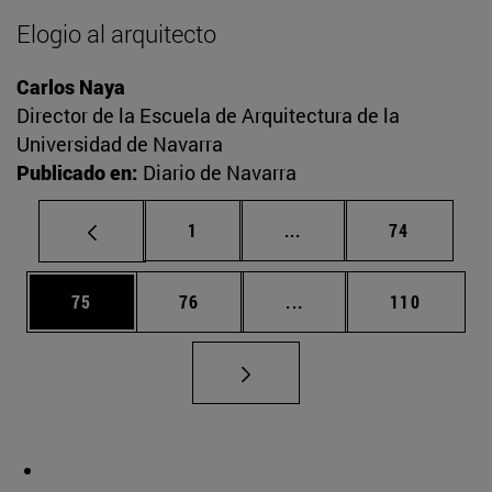
Elogio al arquitecto
Carlos Naya
Director de la Escuela de Arquitectura de la
Universidad de Navarra
Publicado en:
Diario de Navarra
Página
Páginas intermedias Us
Página
1
...
74
Página
Página
Páginas intermedias U
Página
75
76
...
110