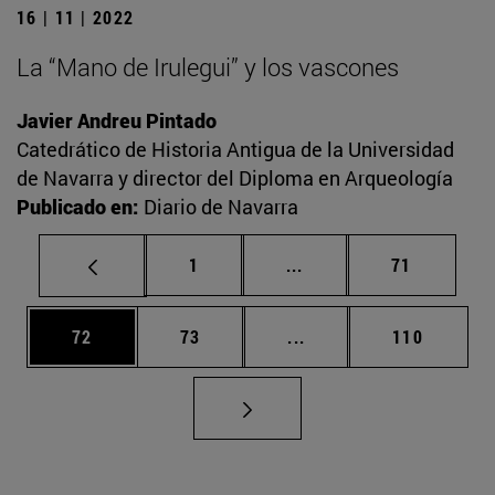
16 | 11 | 2022
La “Mano de Irulegui” y los vascones
Javier Andreu Pintado
Catedrático de Historia Antigua de la Universidad
de Navarra y director del Diploma en Arqueología
Publicado en:
Diario de Navarra
Página
Páginas intermedias Us
Página
1
...
71
Página
Página
Páginas intermedias U
Página
72
73
...
110