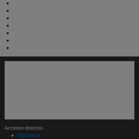
Accesos directos
(abre en nueva ventana)
Biblioteca