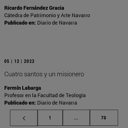
Ricardo Fernández Gracia
Cátedra de Patrimonio y Arte Navarro
Publicado en:
Diario de Navarra
05 | 12 | 2022
Cuatro santos y un misionero
Fermín Labarga
Profesor en la Facultad de Teología
Publicado en:
Diario de Navarra
Página
Páginas intermedias Us
Página
1
...
70