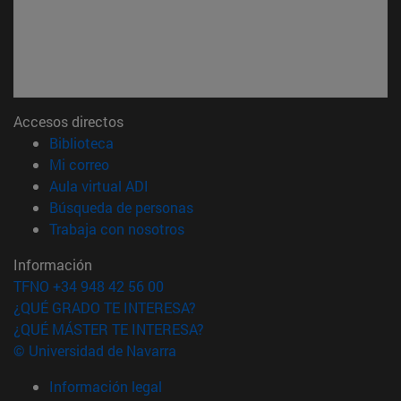
Accesos directos
(abre en nueva ventana)
Biblioteca
(abre en nueva ventana)
Mi correo
(abre en nueva ventana)
Aula virtual ADI
(abre en nueva ventana)
Búsqueda de personas
(abre en nueva ventana)
Trabaja con nosotros
Información
TFNO +34 948 42 56 00
¿QUÉ GRADO TE INTERESA?
¿QUÉ MÁSTER TE INTERESA?
© Universidad de Navarra
Información legal