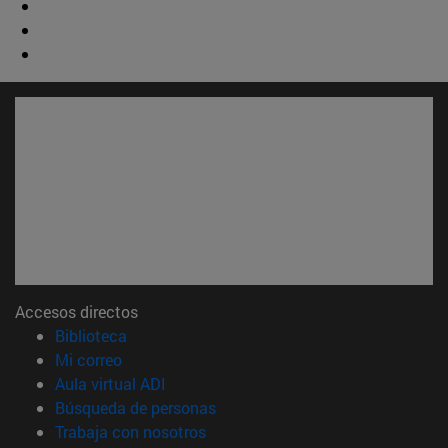
Accesos directos
(abre en nueva ventana)
Biblioteca
(abre en nueva ventana)
Mi correo
(abre en nueva ventana)
Aula virtual ADI
(abre en nueva ventana)
Búsqueda de personas
(abre en nueva ventana)
Trabaja con nosotros