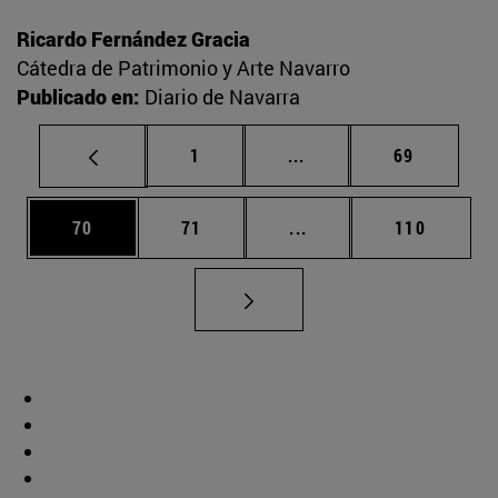
Ricardo Fernández Gracia
Cátedra de Patrimonio y Arte Navarro
Publicado en:
Diario de Navarra
Página
Páginas intermedias Us
Página
1
...
69
Página
Página
Páginas intermedias U
Página
70
71
...
110