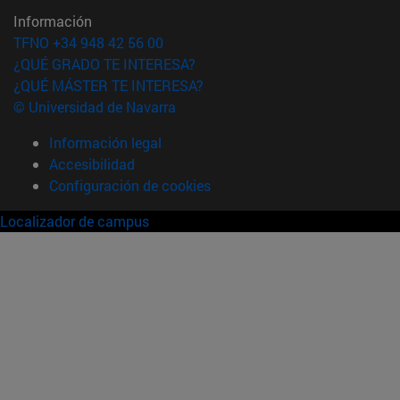
Información
TFNO +34 948 42 56 00
¿QUÉ GRADO TE INTERESA?
¿QUÉ MÁSTER TE INTERESA?
© Universidad de Navarra
Información legal
Accesibilidad
Configuración de cookies
Localizador de campus