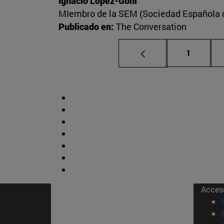
Ignacio López-Goñi
MIembro de la SEM (Sociedad Española de
Publicado en:
The Conversation
Página
1
Acces