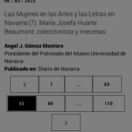
06 | 03 | 2023
Las Mujeres en las Artes y las Letras en
Navarra (7). María Josefa Huarte
Beaumont: coleccionista y mecenas
Angel J. Gómez Montoro
Presidente del Patronato del Museo Universidad de
Navarra
Publicado en:
Diario de Navarra
Página
Páginas intermedias Us
Página
1
...
64
Página
Página
Páginas intermedias U
Página
65
66
...
110