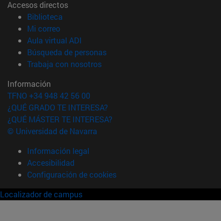
Accesos directos
(abre en nueva ventana)
Biblioteca
(abre en nueva ventana)
Mi correo
(abre en nueva ventana)
Aula virtual ADI
(abre en nueva ventana)
Búsqueda de personas
(abre en nueva ventana)
Trabaja con nosotros
Información
TFNO +34 948 42 56 00
¿QUÉ GRADO TE INTERESA?
¿QUÉ MÁSTER TE INTERESA?
© Universidad de Navarra
Información legal
Accesibilidad
Configuración de cookies
Localizador de campus