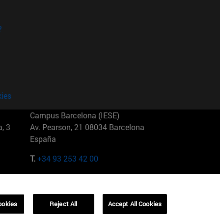
?
kies
Campus Barcelona (IESE)
, 3
Av. Pearson, 21 08034 Barcelona
España
T.
+34 93 253 42 00
Campus Sao Paulo (IESE)
5
Rua Martiniano de Carvalho, 573
01321001 Bela Vista Brasil
ookies
Reject All
Accept All Cookies