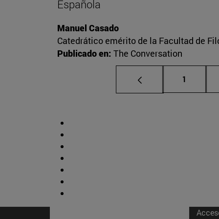
Española
Manuel Casado
Catedrático emérito de la Facultad de Fil
Publicado en:
The Conversation
Página
1
Acces