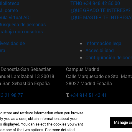
(abre en nueva ventana)
Biblioteca
TFNO +34 948 42 56 00
(abre en nueva ventana)
Mi correo
¿QUÉ GRADO TE INTERESA?
(abre en nueva ventana)
Aula virtual ADI
¿QUÉ MÁSTER TE INTERESA
(abre en nueva ventana)
Búsqueda de personas
(abre en nueva ventana)
Trabaja con nosotros
versidad de
Información legal
rra
Accesibilidad
Configuración de coo
Donostia-San Sebastián
Campus Madrid
anuel Lardizabal 13 20018
Calle Marquesado de Sta. Marta
a-San Sebastián España
28027 Madrid España
43 21 98 77
T.
+34 914 51 43 41
Nueva York (IESE)
Campus Munich (IESE)
to store and retrieve information when you browse.
7th St 10019-2201 Nueva York
Maria-Theresia-Straße 15 8167
fy you as a user, obtain information about your
Múnich Alemania
Manage c
is displayed. You can select the cookies you want
oose one of the two options. For more detailed