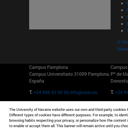
© Uni
Nava
Campus Pamplona
Campus 
Campus Universitario 31009 Pamplona
Pº de M
España
Donosti
T.
+34 948 42 56 00
info@unav.es
T.
+34 9
Campus Madrid (IESE)
Campus 
The University of Navarra website uses our own and third-party cookies 
Camino del Cerro Águila 3 28023
165 W 5
Different types of cookies have different purposes. For example, to identi
Madrid España
EE.UU
browsing habits respecting your privacy, or personalize how the content 
to enable or accept them all. This banner will remain active until you ch