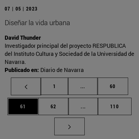
07 | 05 | 2023
Diseñar la vida urbana
David Thunder
Investigador principal del proyecto RESPUBLICA
del Instituto Cultura y Sociedad de la Universidad de
Navarra.
Publicado en:
Diario de Navarra
Página
Páginas intermedias Us
Página
1
...
60
Página
Página
Páginas intermedias U
Página
61
62
...
110