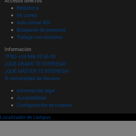
Accesos directos
(abre en nueva ventana)
Biblioteca
(abre en nueva ventana)
Mi correo
(abre en nueva ventana)
Aula virtual ADI
(abre en nueva ventana)
Búsqueda de personas
(abre en nueva ventana)
Trabaja con nosotros
Información
TFNO +34 948 42 56 00
¿QUÉ GRADO TE INTERESA?
¿QUÉ MÁSTER TE INTERESA?
© Universidad de Navarra
Información legal
Accesibilidad
Configuración de cookies
Localizador de campus