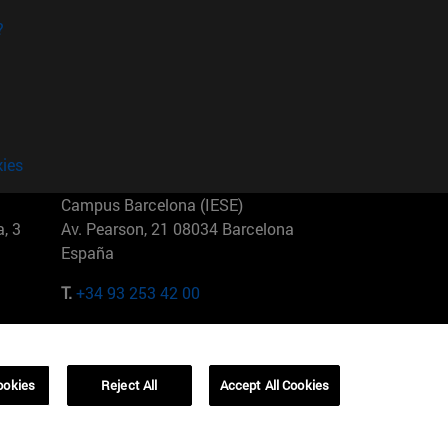
?
kies
Campus Barcelona (IESE)
, 3
Av. Pearson, 21 08034 Barcelona
España
T.
+34 93 253 42 00
Campus Sao Paulo (IESE)
5
Rua Martiniano de Carvalho, 573
01321001 Bela Vista Brasil
ookies
Reject All
Accept All Cookies
T.
+55 11 3177-8300