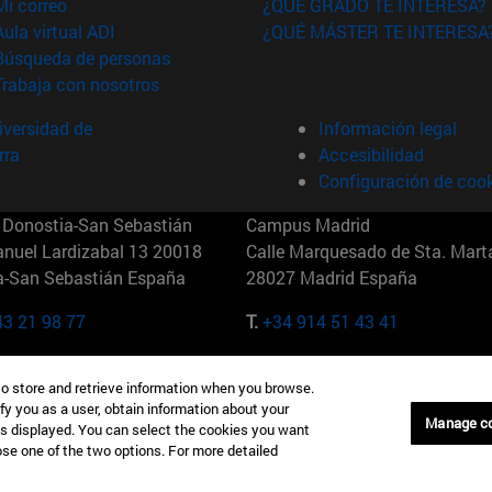
(abre en nueva ventana)
Mi correo
¿QUÉ GRADO TE INTERESA?
(abre en nueva ventana)
Aula virtual ADI
¿QUÉ MÁSTER TE INTERESA
(abre en nueva ventana)
Búsqueda de personas
(abre en nueva ventana)
Trabaja con nosotros
versidad de
Información legal
rra
Accesibilidad
Configuración de coo
Donostia-San Sebastián
Campus Madrid
anuel Lardizabal 13 20018
Calle Marquesado de Sta. Marta
a-San Sebastián España
28027 Madrid España
43 21 98 77
T.
+34 914 51 43 41
Nueva York (IESE)
Campus Munich (IESE)
to store and retrieve information when you browse.
7th St 10019-2201 Nueva York
Maria-Theresia-Straße 15 8167
fy you as a user, obtain information about your
Múnich Alemania
Manage c
is displayed. You can select the cookies you want
oose one of the two options. For more detailed
6 346 8850
T.
+49 89 24209790