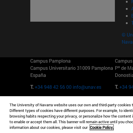
© Uni
Nava
Campus Pamplona
Campus 
Campus Universitario 31009 Pamplona
Pº de M
España
Donosti
T.
+34 948 42 56 00
info@unav.es
T.
+34 9
Campus Madrid (IESE)
Campus 
The University of Navarra website uses our own and third-party cookies 
Camino del Cerro Águila 3 28023
165 W 5
Different types of cookies have different purposes. For example, to identi
Madrid España
EE.UU
browsing habits respecting your privacy, or personalize how the content 
to enable or accept them all. This banner will remain active until you ch
T.
+34 912 11 30 00
T.
+1 64
information about our cookies, please visit our
Cookie Policy.