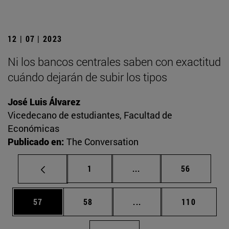
12 | 07 | 2023
Ni los bancos centrales saben con exactitud
cuándo dejarán de subir los tipos
José Luis Álvarez
Vicedecano de estudiantes, Facultad de
Económicas
Publicado en:
The Conversation
Página
Páginas intermedias Us
Página
1
...
56
Página
Página
Páginas intermedias U
Página
57
58
...
110