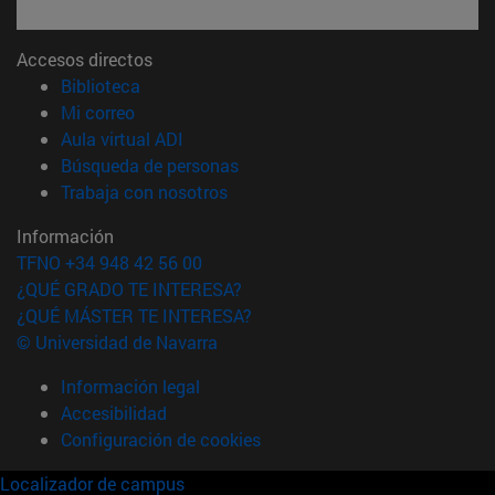
Accesos directos
(abre en nueva ventana)
Biblioteca
(abre en nueva ventana)
Mi correo
(abre en nueva ventana)
Aula virtual ADI
(abre en nueva ventana)
Búsqueda de personas
(abre en nueva ventana)
Trabaja con nosotros
Información
TFNO +34 948 42 56 00
¿QUÉ GRADO TE INTERESA?
¿QUÉ MÁSTER TE INTERESA?
© Universidad de Navarra
Información legal
Accesibilidad
Configuración de cookies
Localizador de campus