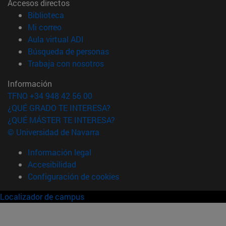
Accesos directos
(abre en nueva ventana)
Biblioteca
(abre en nueva ventana)
Mi correo
(abre en nueva ventana)
Aula virtual ADI
(abre en nueva ventana)
Búsqueda de personas
(abre en nueva ventana)
Trabaja con nosotros
Información
TFNO +34 948 42 56 00
¿QUÉ GRADO TE INTERESA?
¿QUÉ MÁSTER TE INTERESA?
© Universidad de Navarra
Información legal
Accesibilidad
Configuración de cookies
Localizador de campus