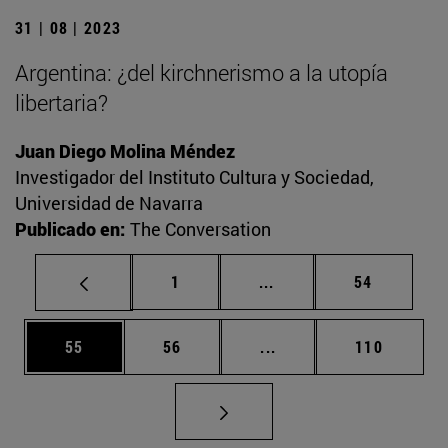
31 | 08 | 2023
Argentina: ¿del kirchnerismo a la utopía
libertaria?
Juan Diego Molina Méndez
Investigador del Instituto Cultura y Sociedad,
Universidad de Navarra
Publicado en:
The Conversation
Página
Páginas intermedias Us
Página
1
...
54
Página
Página
Páginas intermedias U
Página
55
56
...
110